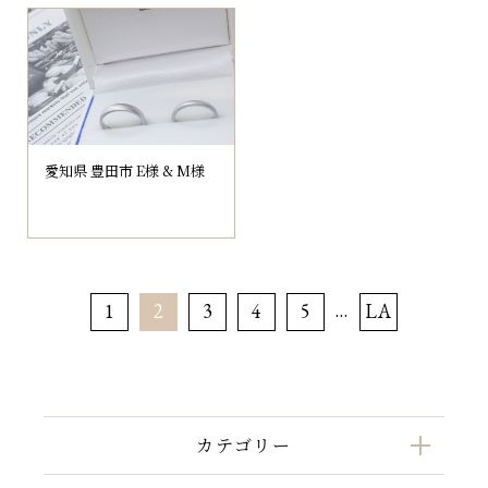
愛知県 豊田市 E様 & M様
...
1
2
3
4
5
LA
ST
カテゴリー